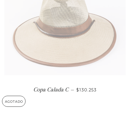
PRECIO HABITUAL
Copa Calada C
—
$130.253
AGOTADO