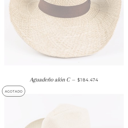
PRECIO HABITUAL
Aguadeño alón C
—
$184.474
AGOTADO