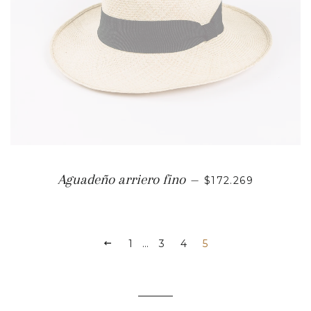
PRECIO HABITUA
Aguadeño arriero fino
—
$172.269
ANTERIOR
1
…
3
4
5