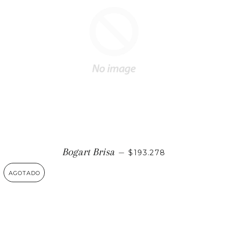
PRECIO HABITUAL
Bogart Brisa
—
$193.278
AGOTADO