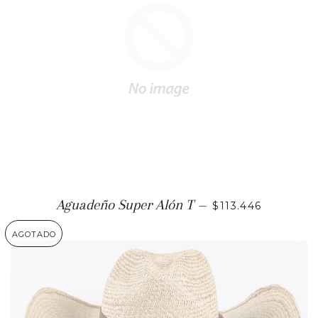
PRECIO HABITU
Aguadeño Super Alón T
—
$113.446
AGOTADO