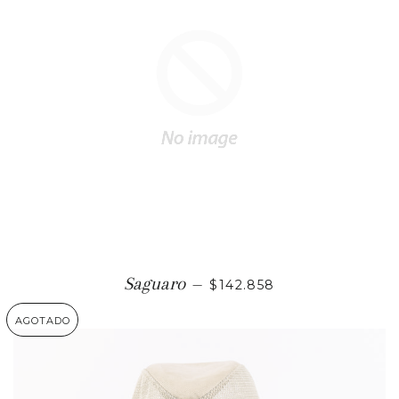
PRECIO HABITUAL
Saguaro
—
$142.858
AGOTADO