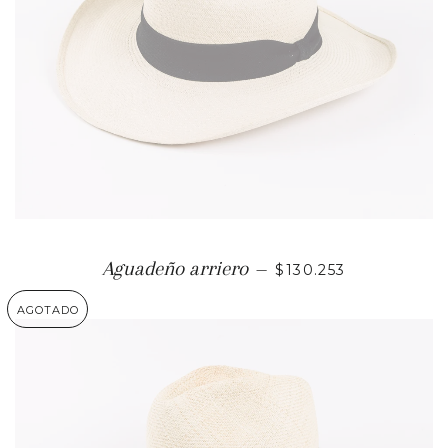
PRECIO HABITUAL
Aguadeño arriero
—
$130.253
AGOTADO