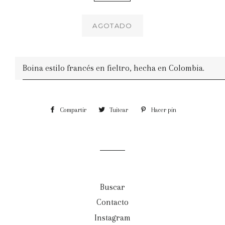
AGOTADO
Boina estilo francés en fieltro, hecha en Colombia.
Compartir
Compartir
Tuitear
Tuitear
Hacer pin
Pinear
en
en
en
Facebook
Twitter
Pinterest
Buscar
Contacto
Instagram