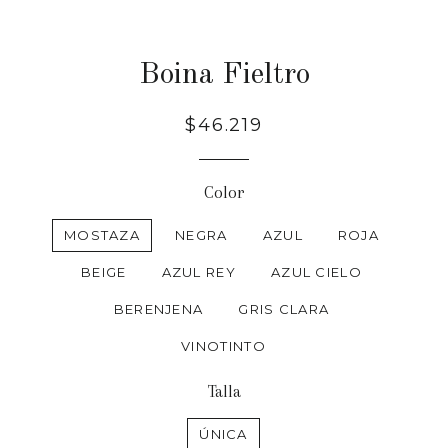
Boina Fieltro
Precio
$46.219
habitual
Color
MOSTAZA
NEGRA
AZUL
ROJA
BEIGE
AZUL REY
AZUL CIELO
BERENJENA
GRIS CLARA
VINOTINTO
Talla
ÚNICA