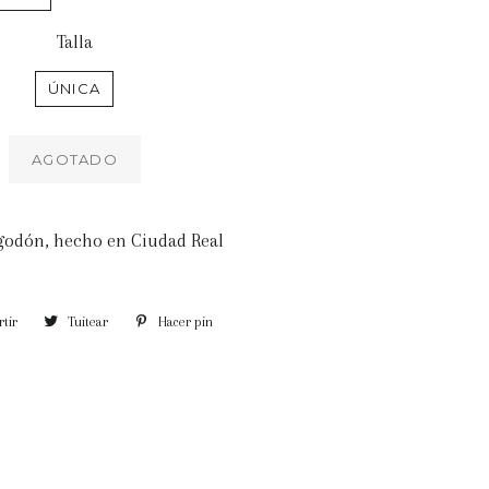
Talla
ÚNICA
AGOTADO
godón, hecho en Ciudad Real
tir
Compartir
Tuitear
Tuitear
Hacer pin
Pinear
en
en
en
Facebook
Twitter
Pinterest