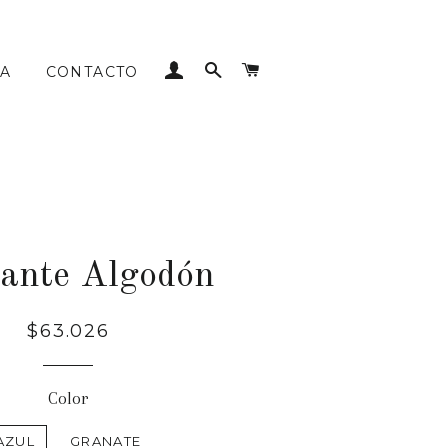
INGRESAR
BUSCAR
CARRITO
A
CONTACTO
ante Algodón
Precio
$63.026
habitual
Color
AZUL
GRANATE